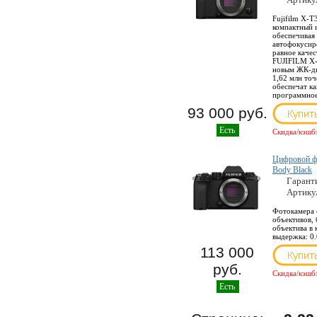
Fujifilm X-T
компактный 
обеспечивая
автофокусир
равное каче
FUJIFILM X-
новым ЖК-ди
1,62 млн точ
обеспечат ка
программное
93 000 руб.
Есть
Скидка/кэшб
Цифровой фо
Body Black
Гарант
Артику
Фотокамера 
объективов, 
объектива в 
выдержка: 0.
113 000
руб.
Скидка/кэшб
Есть