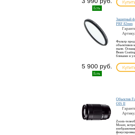
3 990 руб.
Есть
Защитный фил
PRF 82mm
Гарант
Артику
Фильтр пред
объективов к
пыли. Оснащ
Beam Coating
бликами и у
5 900 руб.
Есть
Объектив Fu
OIS II
Гарант
Артику
Zoom-телеобъ
Mount, встр
изображения
фокусировка