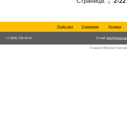
Страница:
2-22
Прайс-лист
О компании
Доставка
+7 (903) 729-44-67
E-mail:
info@photocla
Создание Интернет-магаз