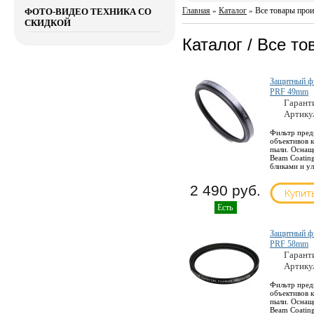
Главная
Каталог
Все товары произ
ФОТО-ВИДЕО ТЕХНИКА СО
»
»
СКИДКОЙ
Каталог / Все то
Защитный фил
PRF 49mm
Гарант
Артику
Фильтр пред
объективов к
пыли. Оснащ
Beam Coating
бликами и у
2 490 руб.
Есть
Защитный фил
PRF 58mm
Гарант
Артику
Фильтр пред
объективов к
пыли. Оснащ
Beam Coating