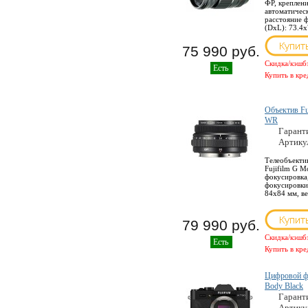
ФР, креплени
автоматичес
расстояние 
(DхL): 73.4x
75 990 руб.
Скидка/кэшб
Есть
Купить в кре
Объектив Fu
WR
Гарант
Артику
Телеобъекти
Fujifilm G M
фокусировка
фокусировки 
84x84 мм, ве
79 990 руб.
Скидка/кэшб
Есть
Купить в кре
Цифровой фо
Body Black
Гарант
Артику