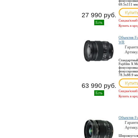
фокусировки 
69.5x111 мм,
27 990 руб.
Скидка/кэшб
Есть
Купить в кре
Объектив Fu
WR
Гарант
Артику
Стандартный
Fujifilm X M
фокусировка
фокусировки 
78.3x88.9 мм,
63 990 руб.
Скидка/кэшб
Есть
Купить в кре
Объектив Fu
Гарант
Артику
Широкоуголь