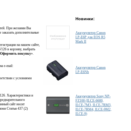
Новинки:
стей. При желании Вы
е заказать дополнительные
Аккумулятор Canon
LP-E6P для EOS R5
Mark II
егистрации на нашем сайте,
W126 в корзину, выбрать
Оформить покупку
».
а e-mail:
Аккумулятор Canon
LP-E6Nh
ветствии с условиями
126. Xарактеристики и
Аккумулятор Sony NP-
предварительного
FZ100 (ILCE-6600,
анный сайт носит
ILCE-7M3, ILCE-7RM3,
ями Статьи 437 (2)
ILCE-7RM4, ILCE-9M2,
ILCE-9)