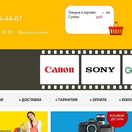
Товаров в корзине:
--
шт.
9-44-67
Сумма:
руб.
9.00; Вс. - Выходной день..
ИИ
» ДОСТАВКА
» ГАРАНТИЯ
» ОПЛАТА
» КОН