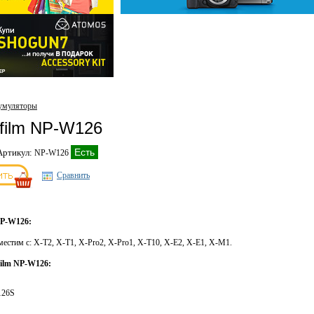
умуляторы
ifilm NP-W126
Есть
Артикул:
NP-W126
Сравнить
NP-W126:
стим с: X-T2, X-T1, X-Pro2, X-Pro1, X-T10, X-E2, X-E1, X-M1.
ilm NP-W126:
126S