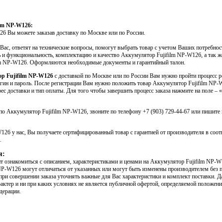
lm NP-W126:
6 Вы можете заказав доставку по Москве или по России.
ас, ответят на технические вопросы, помогут выбрать товар с учетом Ваших потребно
 и функциональность, комплектацию и качество Аккумулятор Fujifilm NP-W126, а так ж
lm NP-W126. Оформляются необходимые документы и гарантийный талон.
ор Fujifilm NP-W126
с доставкой по Москве или по России Вам нужно пройти процесс р
логин и пароль. После регистрации Вам нужно положить товар Аккумулятор Fujifilm NP-
рес доставки и тип оплаты. Для того чтобы завершить процесс заказа нажмите на поле – «
о Аккумулятор Fujifilm NP-W126, звоните по телефону +7 (903) 729-44-67 или пишите н
26 у нас, Вы получаете сертифицированный товар с гарантией от производителя в соот
.
я:
 ознакомиться с описанием, характеристиками и ценами на Аккумулятор Fujifilm NP-W
NP-W126 могут отличаться от указанных или могут быть изменены производителем без 
при совершении заказа уточнять важные для Вас характеристики и комплект поставки. Д
ктер и ни при каких условиях не является публичной офертой, определяемой положени
дерации.