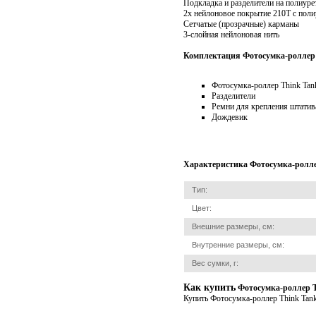
Подкладка и разделители на полиуре
2x нейлоновое покрытие 210T с пол
Сетчатые (прозрачные) карманы
3-слойная нейлоновая нить
Комплектация Фотосумка-роллер T
Фотосумка-роллер Think Tank
Разделители
Ремни для крепления штатив
Дождевик
Характеристика Фотосумка-роллер
Тип:
Цвет:
Внешние размеры, см:
Внутренние размеры, см:
Вес сумки, г:
Как купить
Фотосумка-роллер Th
Купить Фотосумка-роллер Think Tank