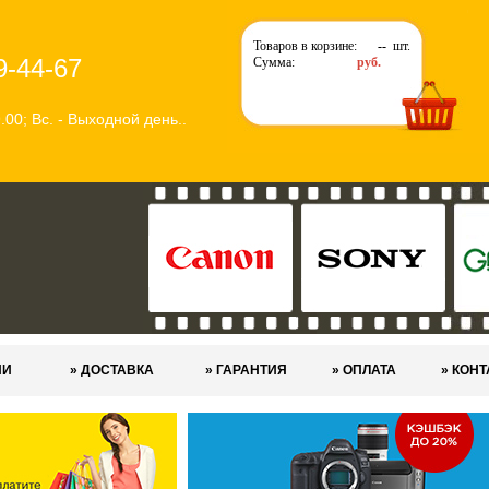
Товаров в корзине:
--
шт.
9-44-67
Сумма:
руб.
9.00; Вс. - Выходной день..
ИИ
» ДОСТАВКА
» ГАРАНТИЯ
» ОПЛАТА
» КОН