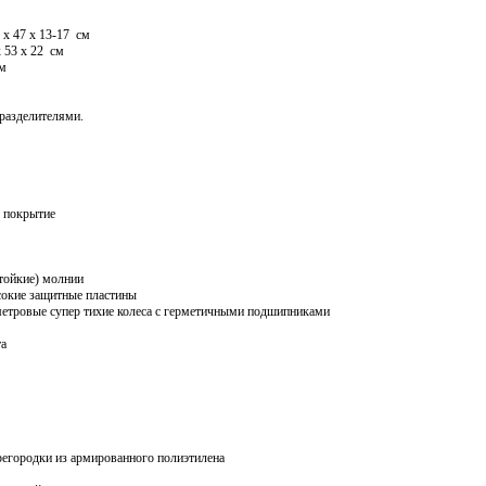
 х 47 х 13-17 см
 53 х 22 см
см
 разделителями.
 покрытие
тойкие) молнии
сокие защитные пластины
етровые супер тихие колеса с герметичными подшипниками
та
регородки из армированного полиэтилена