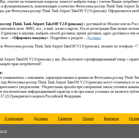
ас, ответят на технические вопросы, помогут выбрать товар с учетом Ваших потребно
и функциональность, комплектацию и качество Фотосумка-роллер Think Tank Airport Tak
ары для Фотосумка-роллер Think Tank Airport TakeOff V2.0 (рюкзак). Оформляются не
роллер Think Tank Airport TakeOff V2.0 (рюкзак)
с доставкой по Москве или по Рос
 заполнить поля: ФИО, тел., e-mail, логин и пароль. После регистрации Вам нужно поло
2.0 (рюкзак) в корзину, выбрать способ доставки, время доставки, адрес доставки и тип 
 поле – «
Оформить покупку
». Подробнее в разделе –
Доставка
о Фотосумка-роллер Think Tank Airport TakeOff V2.0 (рюкзак), звоните по телефону +7 
k Airport TakeOff V2.0 (рюкзак) у нас, Вы получаете сертифицированный товар с гарант
защите прав потребителей".
я:
 ознакомиться с описанием, характеристиками и ценами на Фотосумка-роллер Think Tank
 вид Фотосумка-роллер Think Tank Airport TakeOff V2.0 (рюкзак) могут отличаться от 
рительного уведомления. Убедительная просьба при совершении заказа уточнять важные
ит исключительно информационный характер и ни при каких условиях не является публ
7 (2) Гражданского кодекса Российской Федерации.
О компании
Доставка
Гарантия
Оплата
Контакты
Отзы
ss.ru