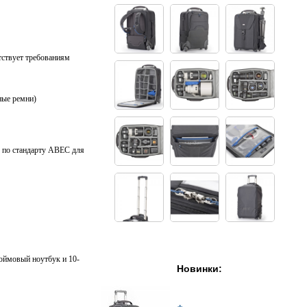
тствует требованиям
ные ремни)
 по стандарту ABEC для
юймовый ноутбук и 10-
Новинки: