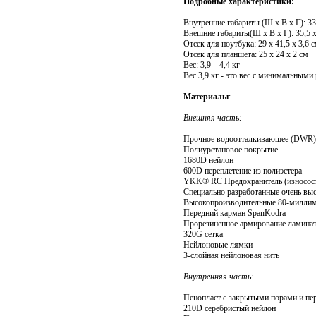
Подробные характеристики:
Внутренние габариты (Ш x В x Г): 33
Внешние габариты(Ш x В x Г): 35,5 х
Отсек для ноутбука: 29 х 41,5 х 3,6 
Отсек для планшета: 25 х 24 х 2 см
Вес: 3,9 – 4,4 кг
Вес 3,9 кг - это вес с минимальными
Материалы
:
Внешняя часть:
Прочное водоотталкивающее (DWR)
Полиуретановое покрытие
1680D нейлон
600D переплетение из полиэстера
YKK® RC Предохранитель (износос
Специально разработанные очень вы
Высокопроизводительные 80-миллим
Передний карман SpanKodra
Прорезиненное армирование ламина
320G сетка
Нейлоновые лямки
3-слойная нейлоновая нить
Внутренняя часть:
Пенопласт с закрытыми порами и пе
210D серебристый нейлон