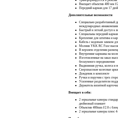
Трансформируется в рюкзак
Вмещает объектив 400 мм f/2
Передний карман для 17 дюй
Дополнительные возможности
Специально разработанный д
международных авиакомпан
Быстрый и легкий доступ к 
Специальны передний карман
Крепление для штатива и ка
Кабель с кодовым замком дл
Молния YKK RC Fuse высок
В верхнем отделении размещ
Внутренние карманы на молни
Изготовленные на заказ выс
бесшумного передвижения
Выдвижная ручка, колеса и 
Сверхвысокие колесные арки
Дождевик в комплекте
Ручки и поручни с трех сторо
Усиленные разделители подд
Держатель визитной карточк
Вмещает в себя:
2 зеркальные камеры станда
дюймовый планшет
Объектив 400mm f/2.8 с блен
2 зеркальные камеры плюс 4