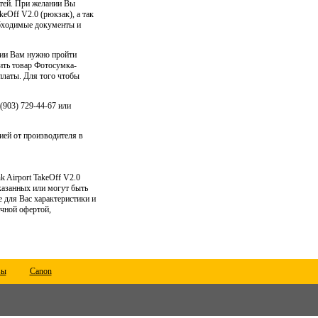
стей. При желании Вы
eOff V2.0 (рюкзак), а так
обходимые документы и
сии Вам нужно пройти
жить товар Фотосумка-
оплаты. Для того чтобы
(903) 729-44-67 или
ией от производителя в
 Airport TakeOff V2.0
указанных или могут быть
 для Вас характеристики и
ичной офертой,
вы
Canon