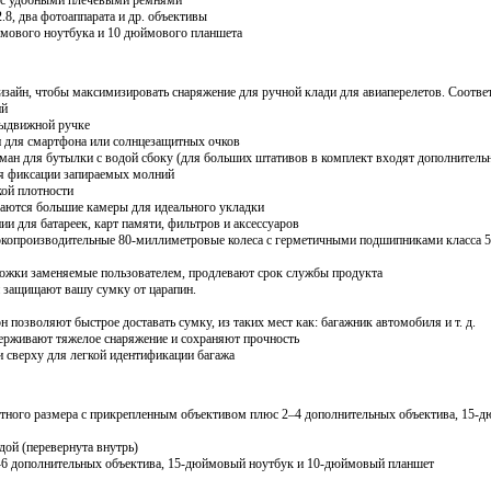
 с удобными плечевыми ремнями
.8, два фотоаппарата и др. объективы
мового ноутбука и 10 дюймового планшета
изайн, чтобы максимизировать снаряжение для ручной клади для авиаперелетов. Соотве
ий
выдвижной ручке
 для смартфона или солнцезащитных очков
рман для бутылки с водой сбоку (для больших штативов в комплект входят дополнитель
я фиксации запираемых молний
ой плотности
аются большие камеры для идеального укладки
и для батареек, карт памяти, фильтров и аксессуаров
окопроизводительные 80-миллиметровые колеса с герметичными подшипниками класса 5
ножки заменяемые пользователем, продлевают срок службы продукта
 защищают вашу сумку от царапин.
н позволяют быстрое доставать сумку, из таких мест как: багажник автомобиля и т. д.
ерживают тяжелое снаряжение и сохраняют прочность
и сверху для легкой идентификации багажа
ртного размера с прикрепленным объективом плюс 2–4 дополнительных объектива, 15-д
дой (перевернута внутрь)
-6 дополнительных объектива, 15-дюймовый ноутбук и 10-дюймовый планшет