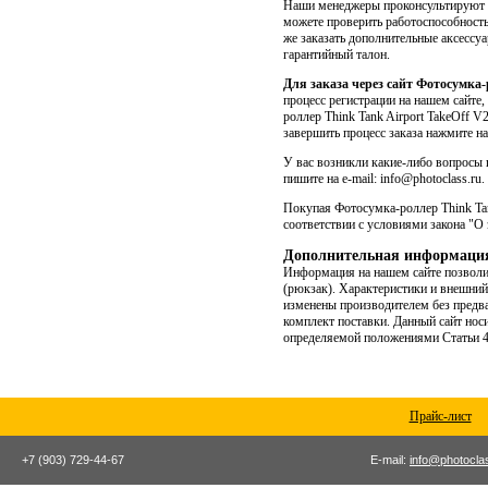
Наши менеджеры проконсультируют В
можете проверить работоспособность 
же заказать дополнительные аксессу
гарантийный талон.
Для заказа через сайт Фотосумка-
процесс регистрации на нашем сайте,
роллер Think Tank Airport TakeOff V
завершить процесс заказа нажмите на
У вас возникли какие-либо вопросы п
пишите на e-mail: info@photoclass.ru.
Покупая Фотосумка-роллер Think Tan
соответствии с условиями закона "О 
Дополнительная информаци
Информация на нашем сайте позволит
(рюкзак). Xарактеристики и внешний
изменены производителем без предва
комплект поставки. Данный сайт нос
определяемой положениями Статьи 43
Прайс-лист
+7 (903) 729-44-67
E-mail:
info@photocla