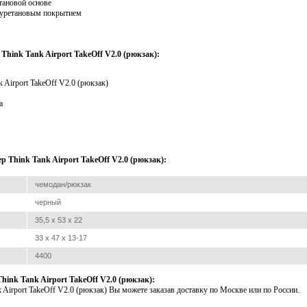
тановой основе
иуретановым покрытием
hink Tank Airport TakeOff V2.0 (рюкзак):
 Airport TakeOff V2.0 (рюкзак)
а
 Think Tank Airport TakeOff V2.0 (рюкзак):
чемодан/рюкзак
черный
35,5 х 53 х 22
33 х 47 х 13-17
4400
ink Tank Airport TakeOff V2.0 (рюкзак):
 Airport TakeOff V2.0 (рюкзак) Вы можете заказав доставку по Москве или по России.