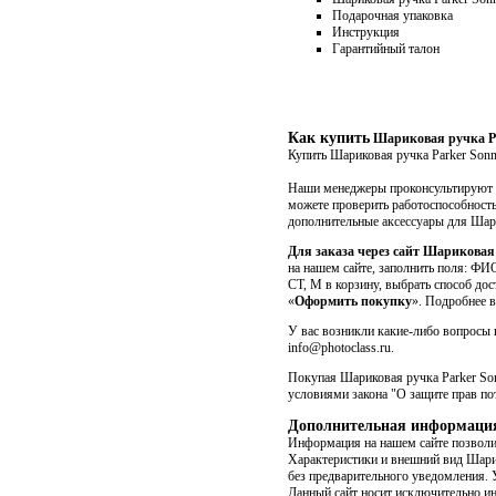
Подарочная упаковка
Инструкция
Гарантийный талон
Как купить
Шариковая ручка Par
Купить Шариковая ручка Parker Sonn
Наши менеджеры проконсультируют В
можете проверить работоспособность 
дополнительные аксессуары для Шар
Для заказа через сайт Шариковая 
на нашем сайте, заполнить поля: ФИО
CT, M в корзину, выбрать способ дос
«
Оформить покупку
». Подробнее в
У вас возникли какие-либо вопросы п
info@photoclass.ru.
Покупая Шариковая ручка Parker Sonn
условиями закона "О защите прав по
Дополнительная информаци
Информация на нашем сайте позволит
Xарактеристики и внешний вид Шарик
без предварительного уведомления. 
Данный сайт носит исключительно и