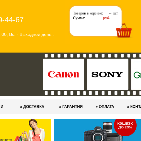
Товаров в корзине:
--
шт.
9-44-67
Сумма:
руб.
9.00; Вс. - Выходной день..
ИИ
» ДОСТАВКА
» ГАРАНТИЯ
» ОПЛАТА
» КОН