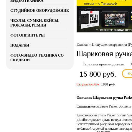
ВИДЕОТЕХНИКА
СТУДИЙНОЕ ОБОРУДОВАНИЕ
ЧЕХЛЫ, СУМКИ, КЕЙСЫ,
РЮКЗАКИ, РЕМНИ
ФОТОПРИНТЕРЫ
Главная
Пишущие инструменты (Р
»
ПОДАРКИ
Шариковая ручка 
ФОТО-ВИДЕО ТЕХНИКА СО
СКИДКОЙ
Гарантия производителя
15 800 руб.
Скидка/кэшбэк:
1000 руб.
Описание Шариковая ручка Parker
Специальное издание Parker Sonnet 
Классический стиль Parker Sonnet S
дизайн отражает яркие вечера и ос
неповторимым рисунком городских у
эмблемой-стрелой и никеле-палладие