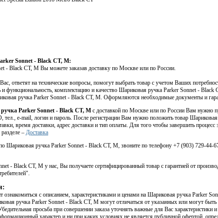
ker Sonnet - Black CT, M:
et - Black CT, M Вы можете заказав доставку по Москве или по России.
ас, ответят на технические вопросы, помогут выбрать товар с учетом Ваших потребно
и функциональность, комплектацию и качество Шариковая ручка Parker Sonnet - Black CT
иковая ручка Parker Sonnet - Black CT, M. Оформляются необходимые документы и гар
ручка Parker Sonnet - Black CT, M
с доставкой по Москве или по России Вам нужно п
, тел., e-mail, логин и пароль. После регистрации Вам нужно положить товар Шариковая 
тавки, время доставки, адрес доставки и тип оплаты. Для того чтобы завершить процесс 
 разделе –
Доставка
о Шариковая ручка Parker Sonnet - Black CT, M, звоните по телефону +7 (903) 729-44-67
et - Black CT, M у нас, Вы получаете сертифицированный товар с гарантией от произво
требителей".
я:
 ознакомиться с описанием, характеристиками и ценами на Шариковая ручка Parker Sonn
овая ручка Parker Sonnet - Black CT, M могут отличаться от указанных или могут быт
Убедительная просьба при совершении заказа уточнять важные для Вас характеристики и
нформационный характер и ни при каких условиях не является публичной офертой, опр