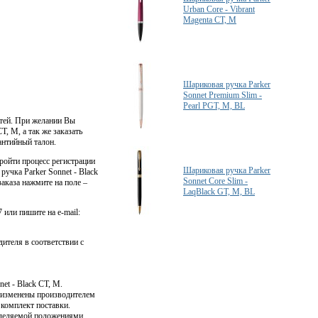
Urban Core - Vibrant
Magenta CT, M
Шариковая ручка Parker
Sonnet Premium Slim -
Pearl PGT, M, BL
стей. При желании Вы
, M, а так же заказать
антийный талон.
ройти процесс регистрации
Шариковая ручка Parker
ручка Parker Sonnet - Black
Sonnet Core Slim -
заказа нажмите на поле –
LaqBlack GT, M, BL
 или пишите на e-mail:
дителя в соответствии с
et - Black CT, M.
ь изменены производителем
 комплект поставки.
еделяемой положениями