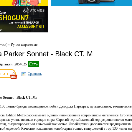
учки)
Ручки шариковые
»
Parker Sonnet - Black CT, M
Есть
Артикул:
2054825
Сравнить
 Sonnet - Black CT, M:
к 130-летию бренда, посвященное любви Джорджа Паркера к путешествиям; тематическая
pecial Edition Metro рассказывает о динамичной жизни в современном мегаполисе. Его э
вещенные улицы великих городов мира. Строгий черный лаковый корпус дополняется ма
лиц, выгравированным с высокой точностью. Дизайн ручки дополняется традиционным
вой отделкой. Качество исполнения новой серии Sonnet, выпущенной в год 130-летия ко