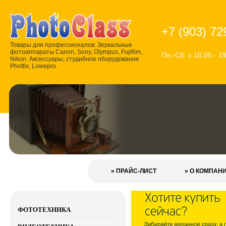
+7 (903) 72
Товары для профессионалов: Зеркальные
фотоаппараты Canon, Sony, Olympus, Fujifilm,
Пн.-Сб. с 10.00 - 1
Nikon. Аксессуары, студийное оборудование
Phottix, Lowepro.
» ПРАЙС-ЛИСТ
» О КОМПАН
ФОТОТЕХНИКА