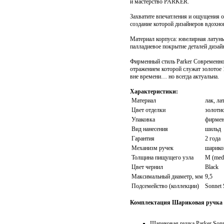
и мастерство PARKER.
Захватите впечатления и ощущения о
создание которой дизайнеров вдохно
Материал корпуса: ювелирная латунь
палладиевое покрытие деталей дизай
Фирменный стиль Parker Современно
отражением которой служат золотое
вне времени… но всегда актуальна.
Характеристики:
Материал
лак, ла
Цвет отделки
золоти
Упаковка
фирмен
Вид нанесения
шильд
Гарантия
2 года
Механизм ручек
шарико
Толщина пищущего узла
М (med
Цвет чернил
Black
Максимальный диаметр, мм
9,5
Подсемейство (коллекции)
Sonnet 
Комплектация Шариковая ручка Pa
Шариковая ручка Parker Sonne