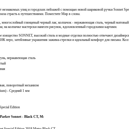
т незнакомых улиц и городских пейзажей с помощью новой шариковой ручки Sonnet Specia
вила страсть к путешествиями. Поместите Мир в слова.
, многослойный глянцевый черный лак; колпачок - нержавеющая сталь, черный матовый 
на; на колпачке мастерски нанесен рисунок, вдохновленный городскими картами.
е изящество SONNET, высокий стиль и модные отделки полностью отвечают дизайнер
 18К перо, затейливые украшения зажима-стрелки и идеальный комфорт для письма. К
тунь, нержавеющая сталь
стый
ная
вая, поворотный механизм
ium) - Средний 1 мм
Special Edition
rker Sonnet - Black CT, M:
t Special Edition 2018 Metro Black CT